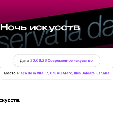
 Ночь искусств
Дата:
20.06.26 Современное искусство
Место:
Plaça de la Vila, 17, 07340 Alaró, Illes Balears, España
скусств.