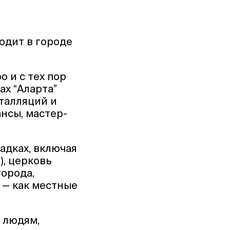
одит в городе
 и с тех пор
ах “Аларта”
сталляций и
нсы, мастер-
адках, включая
), церковь
города,
 — как местные
 людям,