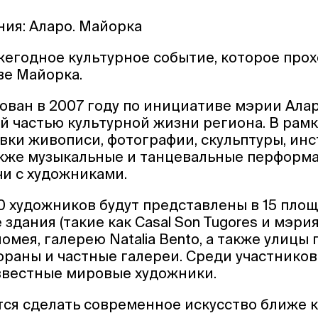
ия: Аларо. Майорка
ежегодное культурное событие, которое прох
ве Майорка.
ован в 2007 году по инициативе мэрии Аларо
й частью культурной жизни региона. В рамк
вки живописи, фотографии, скульптуры, ин
акже музыкальные и танцевальные перформа
чи с художниками.
0 художников будут представлены в 15 площ
дания (такие как Casal Son Tugores и мэрия
мея, галерею Natalia Bento, а также улицы 
ораны и частные галереи. Среди участников
известные мировые художники.
тся сделать современное искусство ближе к