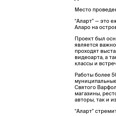
Место проведен
“Аларт” — это 
Аларо на остро
Проект был осн
является важно
проходят выста
видеоарта, а т
классы и встре
Работы более 5
муниципальные з
Святого Варфоло
магазины, рест
авторы, так и 
“Аларт” стреми