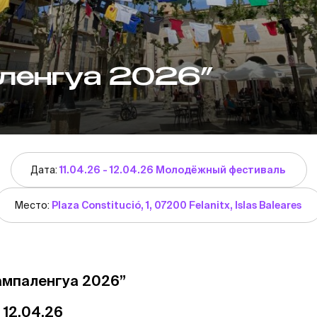
ленгуа 2026”
Дата:
11.04.26 - 12.04.26 Молодёжный фестиваль
Место:
Plaza Constitució, 1, 07200 Felanitx, Islas Baleares
ампаленгуа 2026”
 12.04.26