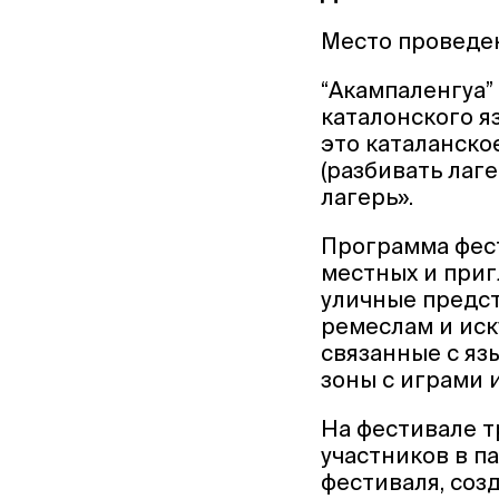
Место проведе
“Акампаленгуа
каталонского я
это каталанско
(разбивать лаге
лагерь».
Программа фес
местных и приг
уличные предс
ремеслам и иск
связанные с яз
зоны с играми 
На фестивале 
участников в п
фестиваля, соз