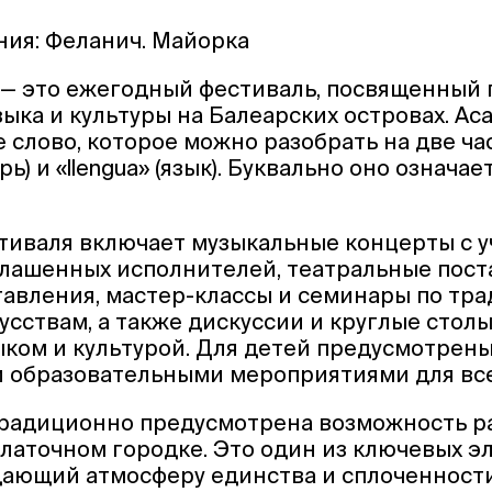
ния: Феланич. Майорка
” — это ежегодный фестиваль, посвященны
зыка и культуры на Балеарских островах. Ac
е слово, которое можно разобрать на две ча
рь) и «llengua» (язык). Буквально оно означа
тиваля включает музыкальные концерты с 
лашенных исполнителей, театральные пост
тавления, мастер-классы и семинары по т
усствам, а также дискуссии и круглые столы
ыком и культурой. Для детей предусмотрен
и образовательными мероприятиями для вс
традиционно предусмотрена возможность 
алаточном городке. Это один из ключевых 
дающий атмосферу единства и сплоченност