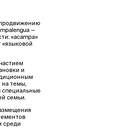
й продвижению
ampalengua —
сти: «acampa»
ет «языковой
участием
ановки и
радиционным
 на темы,
ы специальные
ей семьи.
размещения
элементов
и среди