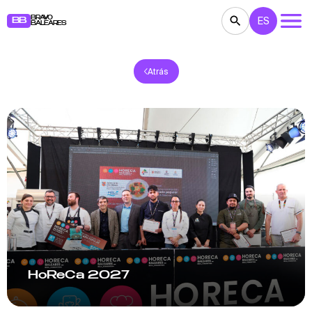
BRAVO
ES
BB
BALEARES
Atrás
CONCIERTOS
TEATRO
CINE
EXPOSICIONES
FESTIVALES
DEPORTE
RESTAURANTES
MERCADILLOS
FIESTAS
PARA NIÑOS
BB NOTE
HoReCa 2027