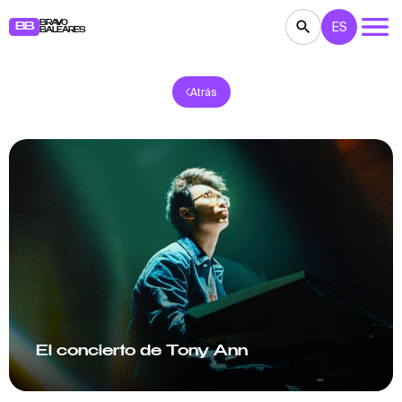
BRAVO
ES
BB
BALEARES
Atrás
CONCIERTOS
TEATRO
CINE
EXPOSICIONES
FESTIVALES
DEPORTE
RESTAURANTES
MERCADILLOS
FIESTAS
PARA NIÑOS
BB NOTE
El concierto de Tony Ann