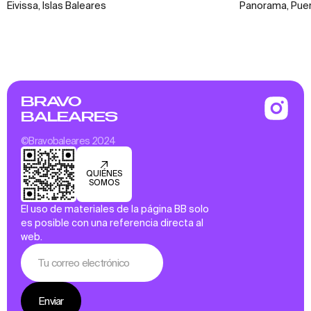
Eivissa, Islas Baleares
Panorama, Puert
BRAVO
BALEARES
©Bravobaleares 2024
QUIÉNES
SOMOS
El uso de materiales de la página BB solo
es posible con una referencia directa al
web.