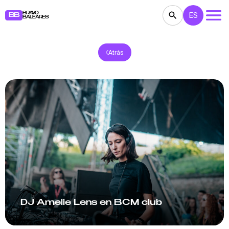
BRAVO
ES
BB
BALEARES
Atrás
CONCIERTOS
TEATRO
CINE
EXPOSICIONES
FESTIVALES
DEPORTE
RESTAURANTES
MERCADILLOS
FIESTAS
PARA NIÑOS
BB NOTE
DJ Amelie Lens en BCM club