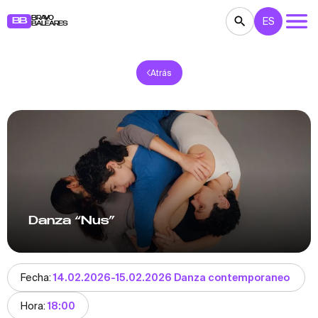
BRAVO
ES
BB
BALEARES
Atrás
CONCIERTOS
TEATRO
CINE
EXPOSICIONES
FESTIVALES
DEPORTE
RESTAURANTES
MERCADILLOS
FIESTAS
PARA NIÑOS
BB NOTE
Danza “Nus”
Fecha:
14.02.2026-15.02.2026 Danza contemporaneo
Hora:
18:00