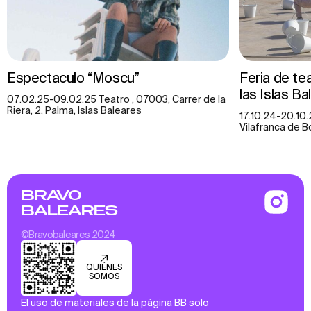
Espectaculo “Moscu”
Feria de teat
las Islas Ba
07.02.25-09.02.25 Teatro , 07003, Carrer de la
Riera, 2, Palma, Islas Baleares
17.10.24-20.10.
Vilafranca de B
BRAVO
BALEARES
©Bravobaleares 2024
QUIÉNES
SOMOS
El uso de materiales de la página BB solo