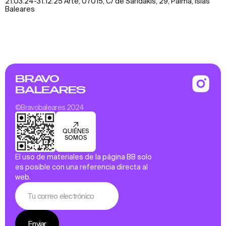
21.03.24-31.12.25 Arte, 07015, C/ de Saridakis, 29, Palma, Islas
Baleares
BRAVO
BALEARES
©Bravobaleares 2024
QUIÉNES
SOMOS
El uso de materiales de la página BB solo
es posible con una referencia directa al
web.