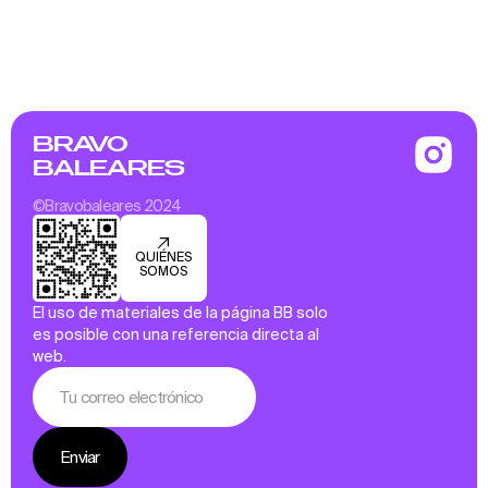
BRAVO
BALEARES
©Bravobaleares 2024
QUIÉNES
SOMOS
El uso de materiales de la página BB solo
es posible con una referencia directa al
web.